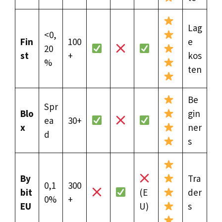
Lag
<0,
Fin
100
e
20
st
+
kos
%
ten
Be
Spr
Blo
gin
ea
30+
x
ner
d
s
By
Tra
0,1
300
bit
(E
der
0%
+
EU
U)
s