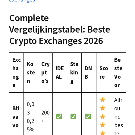
Complete
Vergelijkingstabel: Beste
Crypto Exchanges 2026
Exc
Be
Ko
Cry
Sta
ha
iDE
DN
Sco
ste
ste
pt
kin
ng
AL
B
re
Vo
n
o’s
g
e
or
Allr
0,0
Bit
ou
3-
200
va
nd
0,2
+
vo
bes
5%
te