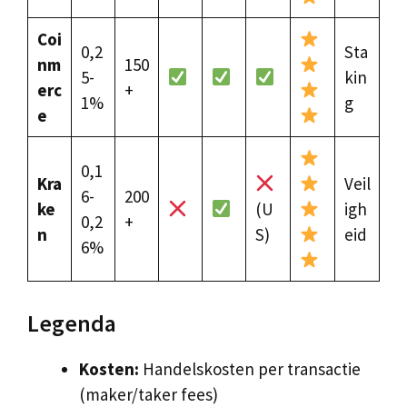
Coi
0,2
Sta
nm
150
5-
kin
erc
+
1%
g
e
0,1
Kra
Veil
6-
200
ke
(U
igh
0,2
+
n
S)
eid
6%
Legenda
Kosten:
Handelskosten per transactie
(maker/taker fees)